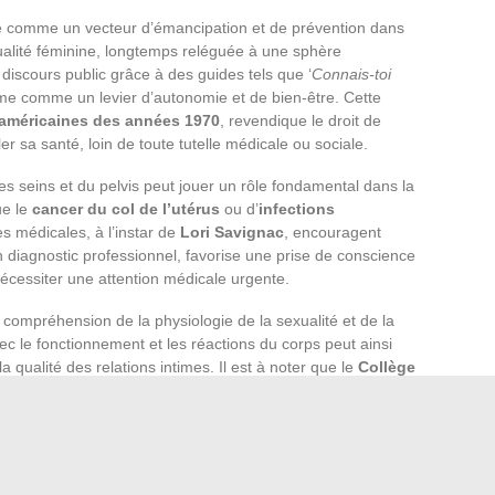
comme un vecteur d’émancipation et de prévention dans
ualité féminine, longtemps reléguée à une sphère
discours public grâce à des guides tels que ‘
Connais-toi
intime comme un levier d’autonomie et de bien-être. Cette
 américaines des années 1970
, revendique le droit de
r sa santé, loin de toute tutelle médicale ou sociale.
s seins et du pelvis peut jouer un rôle fondamental dans la
ue le
cancer du col de l’utérus
ou d’
infections
es médicales, à l’instar de
Lori Savignac
, encouragent
 un diagnostic professionnel, favorise une prise de conscience
écessiter une attention médicale urgente.
compréhension de la physiologie de la sexualité et de la
ec le fonctionnement et les réactions du corps peut ainsi
a qualité des relations intimes. Il est à noter que le
Collège
ciens français
souligne la complémentarité entre l’auto-
s, affirmant que l’un ne va pas sans l’autre pour une
ique de
dépistage
et d’
éducation
sexuelle. Il convie chaque