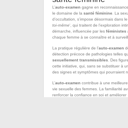
L’
auto-examen
gagne en reconnaissance 
le domaine de la
santé féminine
. La sex
d’occultation, s’impose désormais dans le 
toi-même
‘, qui traitent de l’exploration 
démarche, influencée par les
féministes
chaque femme à se connaître et à surveille
La pratique régulière de l’
auto-examen
de
détection précoce de pathologies telles q
sexuellement transmissibles
. Des figur
cette initiative, qui, sans se substituer à
des signes et symptômes qui pourraient n
L’
auto-examen
contribue à une meilleure 
vie sexuelle des femmes. La familiarité av
renforcer la confiance en soi et améliorer l
national des gynécologues et obstétri
examen et les contrôles médicaux régulier
surveillance sanitaire efficace.
L’auto-examen s’inscrit dans une dynam