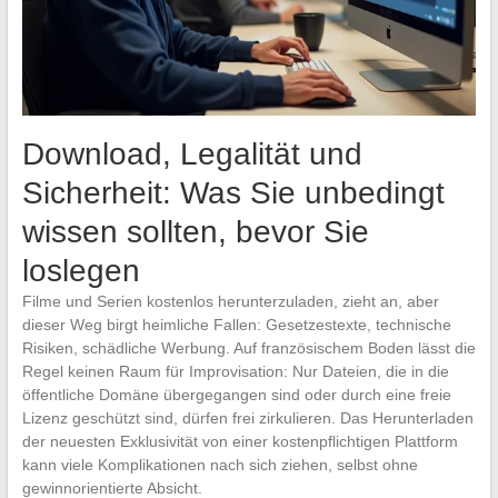
Download, Legalität und
Sicherheit: Was Sie unbedingt
wissen sollten, bevor Sie
loslegen
Filme und Serien kostenlos herunterzuladen, zieht an, aber
dieser Weg birgt heimliche Fallen: Gesetzestexte, technische
Risiken, schädliche Werbung. Auf französischem Boden lässt die
Regel keinen Raum für Improvisation: Nur Dateien, die in die
öffentliche Domäne übergegangen sind oder durch eine freie
Lizenz geschützt sind, dürfen frei zirkulieren. Das Herunterladen
der neuesten Exklusivität von einer kostenpflichtigen Plattform
kann viele Komplikationen nach sich ziehen, selbst ohne
gewinnorientierte Absicht.