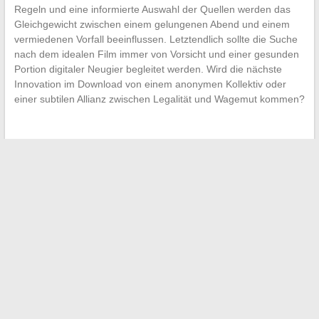
Regeln und eine informierte Auswahl der Quellen werden das
Gleichgewicht zwischen einem gelungenen Abend und einem
vermiedenen Vorfall beeinflussen. Letztendlich sollte die Suche
nach dem idealen Film immer von Vorsicht und einer gesunden
Portion digitaler Neugier begleitet werden. Wird die nächste
Innovation im Download von einem anonymen Kollektiv oder
einer subtilen Allianz zwischen Legalität und Wagemut kommen?
←
Alles über die Regelungen zur Gestaltung von privaten
Parkplätzen und die einzuhaltenden Vorschriften
Julianna Farrait: Entdecken Sie den faszinierenden
Werdegang der Frau von Frank Lucas
→