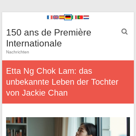
150 ans de Première
Internationale
Nachrichten
Etta Ng Chok Lam: das
unbekannte Leben der Tochter
von Jackie Chan