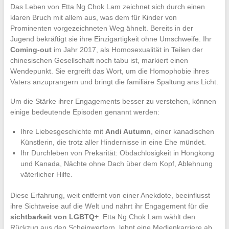
Das Leben von Etta Ng Chok Lam zeichnet sich durch einen
klaren Bruch mit allem aus, was dem für Kinder von
Prominenten vorgezeichneten Weg ähnelt. Bereits in der
Jugend bekräftigt sie ihre Einzigartigkeit ohne Umschweife. Ihr
Coming-out
im Jahr 2017, als Homosexualität in Teilen der
chinesischen Gesellschaft noch tabu ist, markiert einen
Wendepunkt. Sie ergreift das Wort, um die Homophobie ihres
Vaters anzuprangern und bringt die familiäre Spaltung ans Licht.
Um die Stärke ihrer Engagements besser zu verstehen, können
einige bedeutende Episoden genannt werden:
Ihre Liebesgeschichte mit
Andi Autumn
, einer kanadischen
Künstlerin, die trotz aller Hindernisse in eine Ehe mündet.
Ihr Durchleben von Prekarität: Obdachlosigkeit in Hongkong
und Kanada, Nächte ohne Dach über dem Kopf, Ablehnung
väterlicher Hilfe.
Diese Erfahrung, weit entfernt von einer Anekdote, beeinflusst
ihre Sichtweise auf die Welt und nährt ihr Engagement für die
sichtbarkeit von LGBTQ+
. Etta Ng Chok Lam wählt den
Rückzug aus den Scheinwerfern, lehnt eine Medienkarriere ab,