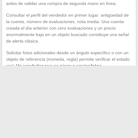
antes de validar una compra de segunda mano en línea.
Consultar el perfil del vendedor en primer lugar: antigüedad de
la cuenta, número de evaluaciones, nota media. Una cuenta
creada el día anterior con cero evaluaciones y un precio
anormalmente bajo en un objeto buscado constituye una señal
de alerta clásica.
Solicitar fotos adicionales desde un ángulo específico o con un
objeto de referencia (moneda, regla) permite verificar el estado
real.
Un vendedor que se niega a enviar fotos
complementarias a menudo oculta un defecto.
Para los bienes de valor (electrónica, vehículo, mobiliario de alta
gama), priorizar la entrega en mano con prueba en el lugar. En
caso de envío postal, utilizar únicamente el sistema de pago
integrado en la plataforma, nunca una transferencia externa
propuesta por el vendedor bajo el pretexto de urgencia o de
costos reducidos.
El mercado de segunda mano se basa en un equilibrio simple:
el vendedor que documenta, que responde rápido y que acepta