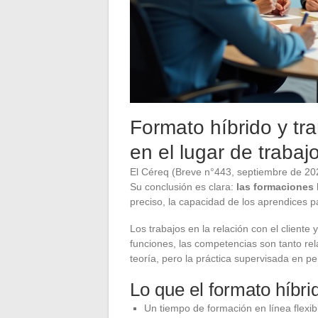
Formato híbrido y tr
en el lugar de trabaj
El Céreq (Breve n°443, septiembre de 202
Su conclusión es clara:
las formaciones 
preciso, la capacidad de los aprendices pa
Los trabajos en la relación con el cliente
funciones, las competencias son tanto re
teoría, pero la práctica supervisada en pe
Lo que el formato híbr
Un tiempo de formación en línea flexi