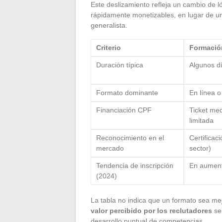
Este deslizamiento refleja un cambio de l
rápidamente monetizables, en lugar de u
generalista.
Criterio
Formación
Duración típica
Algunos d
Formato dominante
En línea o
Financiación CPF
Ticket med
limitada
Reconocimiento en el
Certificaci
mercado
sector)
Tendencia de inscripción
En aumen
(2024)
La tabla no indica que un formato sea me
valor percibido por los reclutadores
se 
desarrollo puntual de competencias.