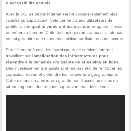
d’accessibilité actuels
.
Avec la 5G, les débits Internet seront considérablement plus
rapides qu’auparavant. Cela permettra aux utilisateurs de
profiter d’une
qualité vidéo optimale
sans interruption ni mise
en mémoire tampon. Cette technologie réduira aussi la latence,
ce qui garantira une expérience utilisateur fluide et sans accroc.
Parallèlement à cela, les fournisseurs de services Internet
travaillent sur l’
amélioration des infrastructures pour
répondre à la demande croissante du streaming en ligne
.
Des investissements massifs sont réalisés afin de renforcer les
capacités réseau et d’étendre leur couverture géographique.
Cette expansion améliorera grandement l’accès aux sites de
streaming dans des régions auparavant mal desservies.