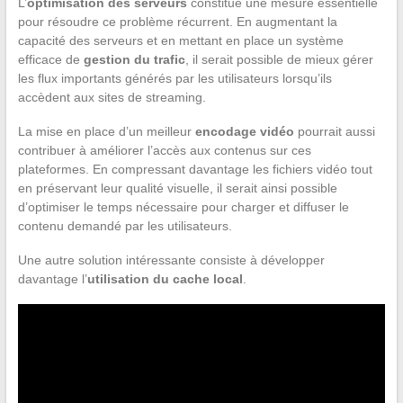
L’
optimisation des serveurs
constitue une mesure essentielle
pour résoudre ce problème récurrent. En augmentant la
capacité des serveurs et en mettant en place un système
efficace de
gestion du trafic
, il serait possible de mieux gérer
les flux importants générés par les utilisateurs lorsqu’ils
accèdent aux sites de streaming.
La mise en place d’un meilleur
encodage vidéo
pourrait aussi
contribuer à améliorer l’accès aux contenus sur ces
plateformes. En compressant davantage les fichiers vidéo tout
en préservant leur qualité visuelle, il serait ainsi possible
d’optimiser le temps nécessaire pour charger et diffuser le
contenu demandé par les utilisateurs.
Une autre solution intéressante consiste à développer
davantage l’
utilisation du cache local
.