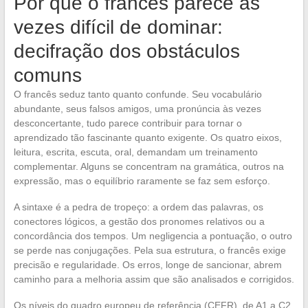
Por que o francês parece às
vezes difícil de dominar:
decifração dos obstáculos
comuns
O francês seduz tanto quanto confunde. Seu vocabulário
abundante, seus falsos amigos, uma pronúncia às vezes
desconcertante, tudo parece contribuir para tornar o
aprendizado tão fascinante quanto exigente. Os quatro eixos,
leitura, escrita, escuta, oral, demandam um treinamento
complementar. Alguns se concentram na gramática, outros na
expressão, mas o equilíbrio raramente se faz sem esforço.
A sintaxe é a pedra de tropeço: a ordem das palavras, os
conectores lógicos, a gestão dos pronomes relativos ou a
concordância dos tempos. Um negligencia a pontuação, o outro
se perde nas conjugações. Pela sua estrutura, o francês exige
precisão e regularidade. Os erros, longe de sancionar, abrem
caminho para a melhoria assim que são analisados e corrigidos.
Os níveis do quadro europeu de referência (CEFR), de A1 a C2,