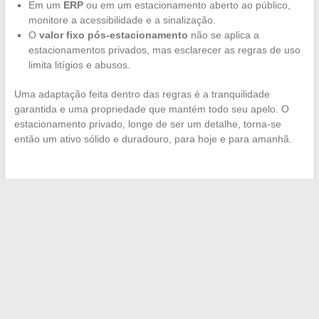
Em um
ERP
ou em um estacionamento aberto ao público,
monitore a acessibilidade e a sinalização.
O
valor fixo pós-estacionamento
não se aplica a
estacionamentos privados, mas esclarecer as regras de uso
limita litígios e abusos.
Uma adaptação feita dentro das regras é a tranquilidade
garantida e uma propriedade que mantém todo seu apelo. O
estacionamento privado, longe de ser um detalhe, torna-se
então um ativo sólido e duradouro, para hoje e para amanhã.
←
Como simplificar a gestão do seu fluxo de caixa com uma
solução digital inovadora
As melhores dicas para baixar filmes e séries gratuitamente
com facilidade
→