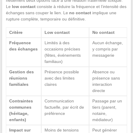
nettement deux options face à une relation fraternelle toxique.
Le
low contact
consiste à réduire la fréquence et l’intensité des
échanges sans couper le lien. Le
no contact
implique une
rupture complète, temporaire ou définitive.
Critère
Low contact
No contact
Fréquence
Limités à des
Aucun échange,
des échanges
occasions précises
y compris par
(fêtes, événements
messagerie
familiaux)
Gestion des
Présence possible
Absence ou
réunions
avec des limites
présence sans
familiales
claires
interaction
directe
Contraintes
Communication
Passage par un
communes
factuelle, par écrit de
tiers (parent,
(héritage,
préférence
notaire,
enfants)
médiateur)
Impact sur
Moins de tensions
Peut générer