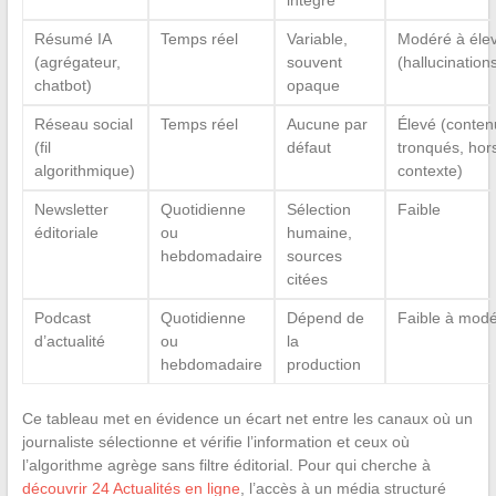
Résumé IA
Temps réel
Variable,
Modéré à éle
(agrégateur,
souvent
(hallucination
chatbot)
opaque
Réseau social
Temps réel
Aucune par
Élevé (conten
(fil
défaut
tronqués, hor
algorithmique)
contexte)
Newsletter
Quotidienne
Sélection
Faible
éditoriale
ou
humaine,
hebdomadaire
sources
citées
Podcast
Quotidienne
Dépend de
Faible à mod
d’actualité
ou
la
hebdomadaire
production
Ce tableau met en évidence un écart net entre les canaux où un
journaliste sélectionne et vérifie l’information et ceux où
l’algorithme agrège sans filtre éditorial. Pour qui cherche à
découvrir 24 Actualités en ligne
, l’accès à un média structuré