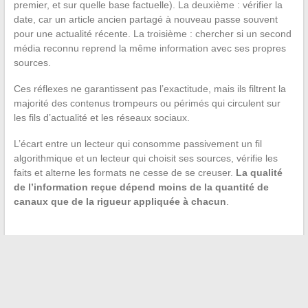
premier, et sur quelle base factuelle). La deuxième : vérifier la
date, car un article ancien partagé à nouveau passe souvent
pour une actualité récente. La troisième : chercher si un second
média reconnu reprend la même information avec ses propres
sources.
Ces réflexes ne garantissent pas l’exactitude, mais ils filtrent la
majorité des contenus trompeurs ou périmés qui circulent sur
les fils d’actualité et les réseaux sociaux.
L’écart entre un lecteur qui consomme passivement un fil
algorithmique et un lecteur qui choisit ses sources, vérifie les
faits et alterne les formats ne cesse de se creuser.
La qualité
de l’information reçue dépend moins de la quantité de
canaux que de la rigueur appliquée à chacun
.
←
Comment réagir à une relation toxique entre sœurs et
préserver son bien-être
Comment annuler une commande sur Zalando et obtenir un