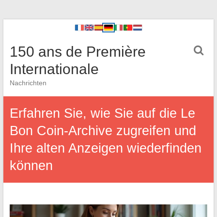
150 ans de Première
Internationale
Nachrichten
Erfahren Sie, wie Sie auf die Le
Bon Coin-Archive zugreifen und
Ihre alten Anzeigen wiederfinden
können