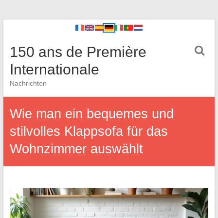
150 ans de Première
Internationale
Nachrichten
Wie man ein bequemes und
stilvolles Klappsofa für das
Wohnzimmer auswählt