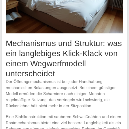
Mechanismus und Struktur: was
ein langlebiges Klick-Klack von
einem Wegwerfmodell
unterscheidet
Der Öffnungsmechanismus ist bei jeder Handhabung
mechanischen Belastungen ausgesetzt. Bei einem günstigen
Modell ermüden die Scharniere nach einigen Monaten
regelmäßiger Nutzung: das Verriegeln wird schwierig, die
Rückenlehne hält nicht mehr in der Sitzposition.
Eine Stahlkonstruktion mit sauberen Schweißnähten und einem
Rastmechanismus bietet eine viel bessere Langlebigkeit als ein
Rahmen aus dünnen, einfach gesteckten Rohren. Im Geschäft