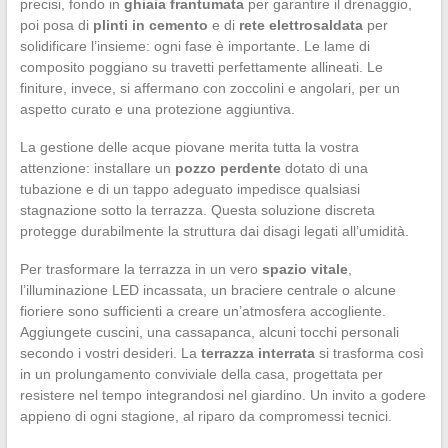
precisi, fondo in
ghiaia frantumata
per garantire il drenaggio,
poi posa di
plinti in cemento
e di
rete elettrosaldata
per
solidificare l’insieme: ogni fase è importante. Le lame di
composito poggiano su travetti perfettamente allineati. Le
finiture, invece, si affermano con zoccolini e angolari, per un
aspetto curato e una protezione aggiuntiva.
La gestione delle acque piovane merita tutta la vostra
attenzione: installare un
pozzo perdente
dotato di una
tubazione e di un tappo adeguato impedisce qualsiasi
stagnazione sotto la terrazza. Questa soluzione discreta
protegge durabilmente la struttura dai disagi legati all’umidità.
Per trasformare la terrazza in un vero
spazio vitale
,
l’illuminazione LED incassata, un braciere centrale o alcune
fioriere sono sufficienti a creare un’atmosfera accogliente.
Aggiungete cuscini, una cassapanca, alcuni tocchi personali
secondo i vostri desideri. La
terrazza interrata
si trasforma così
in un prolungamento conviviale della casa, progettata per
resistere nel tempo integrandosi nel giardino. Un invito a godere
appieno di ogni stagione, al riparo da compromessi tecnici.