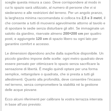
sceglie questa misura a caso. Deve corrispondere al modo in
cui lo spazio sarà utilizzato, al numero di persone che vi si
siederanno e alle restrizioni del terreno. Per un angolo pranzo,
la larghezza minima raccomandata si colloca tra
2,5 e 3 metri
, il
che consente a tutti di muoversi agevolmente attorno al tavolo e
di spostare le sedie senza disturbare gli altri. Se immaginate un
salotto da giardino, riservate almeno
200×200 cm
per quattro
posti, e aggiungete
120 cm
di spazio libero su ogni lato per
garantire comfort e accesso.
Le dimensioni dipendono anche dalla superficie disponibile. Un
piccolo giardino impone delle scelte: ogni metro quadrato deve
essere pensato per ottimizzare lo spazio senza sacrificare la
sensazione di libertà. È meglio quindi optare per una forma
semplice, rettangolare o quadrata, che si presta a tutti gli
allestimenti. Quanto alla profondità, deve consentire l’incasso
nel terreno, senza compromettere la stabilità né la gestione
delle acque piovane.
Ecco alcuni riferimenti per calibrare la vostra terrazza interrata
in base all’uso previsto: