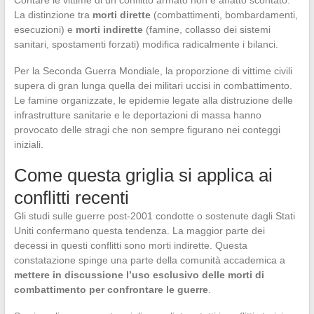
Contare le vittime di un conflitto armato non è affatto scontato.
La distinzione tra
morti dirette
(combattimenti, bombardamenti,
esecuzioni) e
morti indirette
(famine, collasso dei sistemi
sanitari, spostamenti forzati) modifica radicalmente i bilanci.
Per la Seconda Guerra Mondiale, la proporzione di vittime civili
supera di gran lunga quella dei militari uccisi in combattimento.
Le famine organizzate, le epidemie legate alla distruzione delle
infrastrutture sanitarie e le deportazioni di massa hanno
provocato delle stragi che non sempre figurano nei conteggi
iniziali.
Come questa griglia si applica ai
conflitti recenti
Gli studi sulle guerre post-2001 condotte o sostenute dagli Stati
Uniti confermano questa tendenza. La maggior parte dei
decessi in questi conflitti sono morti indirette. Questa
constatazione spinge una parte della comunità accademica a
mettere in discussione l’uso esclusivo delle morti di
combattimento per confrontare le guerre
.