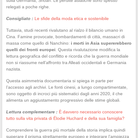
sulla Germania, Shoah. Le perdite asiatiche sono spesso
relegati a poche righe.
Consigliato :
Le sfide della moda etica e sostenibile
Tuttavia, studi recenti rivalutano al rialzo il bilancio umano in
Cina. Famine provocate, bombardamenti di città, massacri di
massa come quello di Nanchino:
i morti in Asia supererebbero
quelli dei fronti europei
. Questa rivalutazione modifica la
lettura geografica del conflitto e ricorda che la guerra mondiale
non si riassume nell’affronto tra Alleati occidentali e Germania
nazista.
Questa asimmetria documentaria si spiega in parte per
l’accesso agli archivi. Le fonti cinesi, a lungo compartimentate,
sono oggetto di incroci più sistematici dagli anni 2020, il che
alimenta un aggiustamento progressivo delle stime globali.
Lettura complementare :
È davvero necessario conoscere
tutto sulla vita privata di Élodie Huchard e della sua famiglia?
Comprendere la guerra più mortale della storia implica quindi
superare il prisma strettamente europeo e integrare l’ampiezza