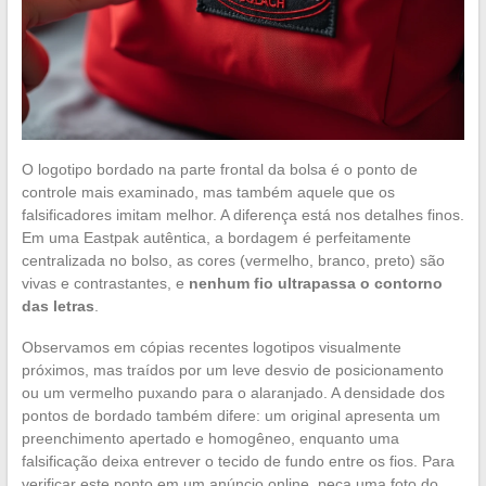
O logotipo bordado na parte frontal da bolsa é o ponto de
controle mais examinado, mas também aquele que os
falsificadores imitam melhor. A diferença está nos detalhes finos.
Em uma Eastpak autêntica, a bordagem é perfeitamente
centralizada no bolso, as cores (vermelho, branco, preto) são
vivas e contrastantes, e
nenhum fio ultrapassa o contorno
das letras
.
Observamos em cópias recentes logotipos visualmente
próximos, mas traídos por um leve desvio de posicionamento
ou um vermelho puxando para o alaranjado. A densidade dos
pontos de bordado também difere: um original apresenta um
preenchimento apertado e homogêneo, enquanto uma
falsificação deixa entrever o tecido de fundo entre os fios. Para
verificar este ponto em um anúncio online, peça uma foto do