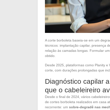
A corte borboleta baseia-se em um degrad
técnicos: implantação capilar, presença 
relação às camadas longas. Formular um 
obtido.
Desde 2025, plataformas como Planity e W
corte, com durações prolongadas que inc
Diagnóstico capilar a
que o cabeleireiro av
Desde o final de 2024, vários cabeleirei
de cortes borboleta realizados em casa a
recorrente: um
sobre-degradê nas mech