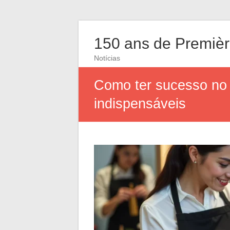
150 ans de Première
Notícias
Como ter sucesso no 
indispensáveis