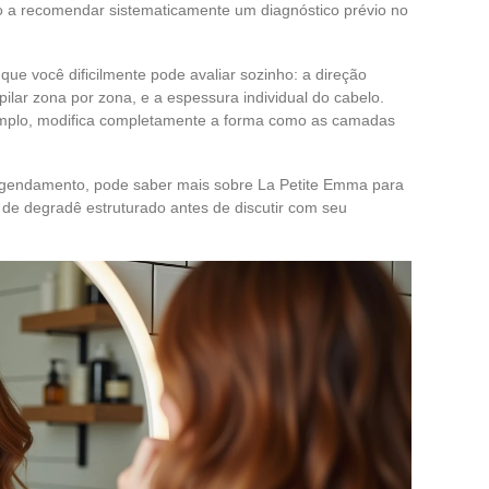
ão a recomendar sistematicamente um diagnóstico prévio no
ue você dificilmente pode avaliar sozinho: a direção
ilar zona por zona, e a espessura individual do cabelo.
mplo, modifica completamente a forma como as camadas
agendamento, pode saber mais sobre La Petite Emma para
de degradê estruturado antes de discutir com seu