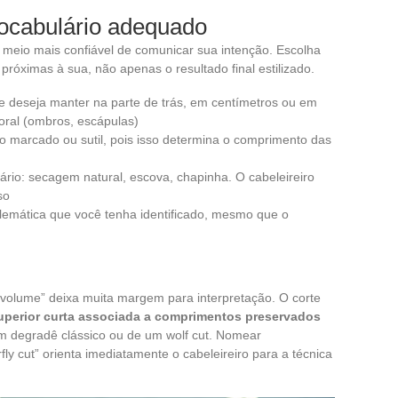
vocabulário adequado
o meio mais confiável de comunicar sua intenção. Escolha
róximas à sua, não apenas o resultado final estilizado.
 deseja manter na parte de trás, em centímetros ou em
oral (ombros, escápulas)
o marcado ou sutil, pois isso determina o comprimento das
rio: secagem natural, escova, chapinha. O cabeleireiro
so
emática que você tenha identificado, mesmo que o
olume” deixa muita margem para interpretação. O corte
perior curta associada a comprimentos preservados
um degradê clássico ou de um wolf cut. Nomear
rfly cut” orienta imediatamente o cabeleireiro para a técnica