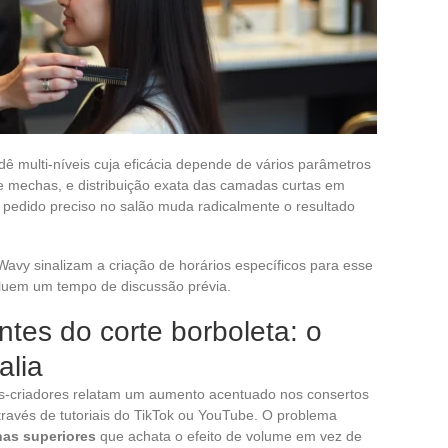
ê multi-níveis cuja eficácia depende de vários parâmetros
de mechas, e distribuição exata das camadas curtas em
pedido preciso no salão muda radicalmente o resultado
avy sinalizam a criação de horários específicos para esse
luem um tempo de discussão prévia.
ntes do corte borboleta: o
alia
ros-criadores relatam um aumento acentuado nos consertos
través de tutoriais do TikTok ou YouTube. O problema
as superiores
que achata o efeito de volume em vez de