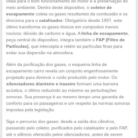
vitais para o bom funcionamento do motor e a preservação do
meio ambiente. Dentro deste dispositivo, o
coletor de
escapamento
coleta os gases resultantes da combustão e os
direciona para o
catalisador
. Obrigatório desde 1997, este
último transforma os gases tóxicos em compostos menos
nocivos: dióxido de carbono e água. A
linha de escapamento
,
peça central do dispositivo, integra também o
FAP (Filtro de
Partículas)
, que intercepta e retém as partículas finas para
evitar sua dispersão na atmosfera.
Além da purificação dos gases, o esquema linha de
escapamento carro revela um conjunto engenhosamente
projetado para diminuir o ruído produzido pelo motor. Os
silenciadores dianteiro e traseiro
formam uma barreira
acústica, o último reduzindo ao máximo as perturbações
sonoras. Sua presença é ao mesmo tempo uma garantia de
conforto para os passageiros e um respeito às normas sonoras
impostas pela legislação.
Siga o percurso dos gases: desde a saída dos cilindros,
passando pelo coletor, purificados pelo catalisador e pelo FAP,
até o silêncio oferecido pelos silenciadores, antes de serem