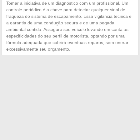
Tomar a iniciativa de um diagnóstico com um profissional. Um
controle periódico é a chave para detectar qualquer sinal de
fraqueza do sistema de escapamento. Essa vigilância técnica é
a garantia de uma condução segura e de uma pegada
ambiental contida. Assegure seu veículo levando em conta as
especificidades do seu perfil de motorista, optando por uma
fórmula adequada que cobrirá eventuais reparos, sem onerar
excessivamente seu orçamento.
←
Navegar sem esforço: como aproveitar ao máximo seu
voo com uma conexão ideal
As mudanças recentes na avaliação da carteira de motorista:
tudo o que você precisa saber
→