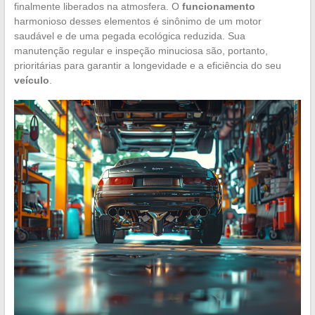
finalmente liberados na atmosfera. O
funcionamento
harmonioso desses elementos é sinônimo de um motor
saudável e de uma pegada ecológica reduzida. Sua
manutenção regular e inspeção minuciosa são, portanto,
prioritárias para garantir a longevidade e a eficiência do seu
veículo
.