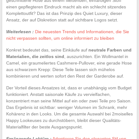
geschnittene Hose aus einem fließenden, einfarbigen Stoff
einen gepflegteren Eindruck macht als ein schlecht sitzendes
Komplettoutfit? Das ist das Prinzip des Quiet Luxury, dieser
Ansatz, der auf Diskretion statt auf sichtbare Logos setzt.
Weiterlesen :
Die neuesten Trends und Informationen, die Sie
nicht verpassen sollten, um online informiert zu bleiben
Konkret bedeutet das, seine Einkäufe auf
neutrale Farben und
Materialien, die zeitlos sind
, auszurichten. Ein Wollmantel in
Camel, ein graumeliertes Cashmere-Pullover, eine gerade Hose
aus schwarzem Krepp: Diese Teile lassen sich mühelos
kombinieren und werten sofort den Rest der Garderobe auf.
Der Vorteil dieses Ansatzes ist, dass er unabhängig vom Budget
funktioniert. Anstatt saisonale Käufe zu vervielfachen,
konzentriert man seine Mittel auf ein oder zwei Teile pro Saison.
Das Ergebnis ist sichtbar: weniger Volumen im Schrank, mehr
Kohärenz in den Looks. Um die gesamte Auswahl bei 2moiselles
Happy Lookeuses zu durchstöbern, bleibt dieser Qualitäts-
Materialfilter der beste Ausgangspunkt.
Ergänzende Lektüre :
Adoptieren Sie den eleganten Stil von