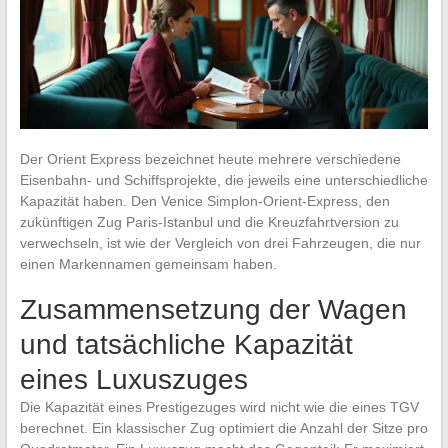
Der Orient Express bezeichnet heute mehrere verschiedene
Eisenbahn- und Schiffsprojekte, die jeweils eine unterschiedliche
Kapazität haben. Den Venice Simplon-Orient-Express, den
zukünftigen Zug Paris-Istanbul und die Kreuzfahrtversion zu
verwechseln, ist wie der Vergleich von drei Fahrzeugen, die nur
einen Markennamen gemeinsam haben.
Zusammensetzung der Wagen
und tatsächliche Kapazität
eines Luxuszuges
Die Kapazität eines Prestigezuges wird nicht wie die eines TGV
berechnet. Ein klassischer Zug optimiert die Anzahl der Sitze pro