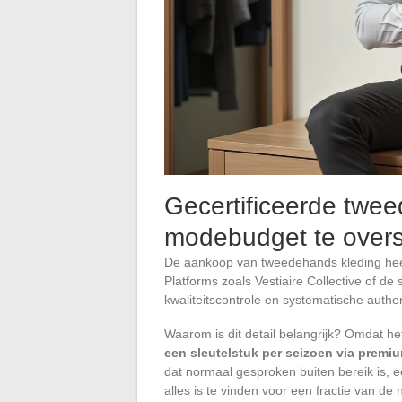
Gecertificeerde twe
modebudget te overs
De aankoop van tweedehands kleding hee
Platforms zoals Vestiaire Collective of d
kwaliteitscontrole en systematische authen
Waarom is dit detail belangrijk? Omdat he
een sleutelstuk per seizoen via prem
dat normaal gesproken buiten bereik is, e
alles is te vinden voor een fractie van de 