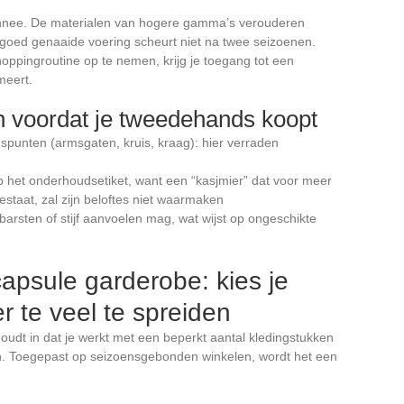
monnee. De materialen van hogere gamma’s verouderen
en goed genaaide voering scheurt niet na twee seizoenen.
oppingroutine op te nemen, krijg je toegang tot een
meert.
n voordat je tweedehands koopt
punten (armsgaten, kruis, kraag): hier verraden
p het onderhoudsetiket, want een “kasjmier” dat voor meer
bestaat, zal zijn beloftes niet waarmaken
barsten of stijf aanvoelen mag, wat wijst op ongeschikte
psule garderobe: kies je
r te veel te spreiden
udt in dat je werkt met een beperkt aantal kledingstukken
jn. Toegepast op seizoensgebonden winkelen, wordt het een