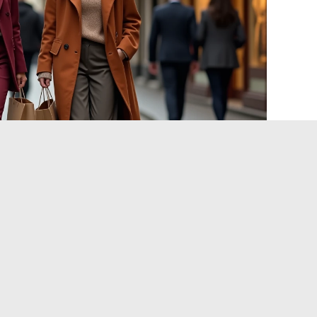
evensstijl aan
voor iedereen. Iemand die in een formele omgeving werkt,
rhemden. Iemand die thuiswerkt, zal de voorkeur geven aan
 te trekken schoenen.