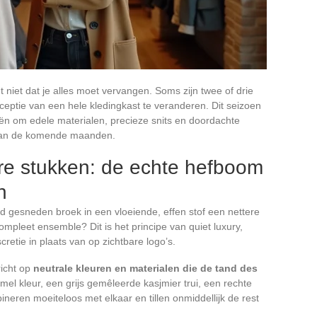
niet dat je alles moet vervangen. Soms zijn twee of drie
ptie van een hele kledingkast te veranderen. Dit seizoen
ën om edele materialen, precieze snits en doordachte
 dan de komende maanden.
ere stukken: de echte hefboom
n
d gesneden broek in een vloeiende, effen stof een nettere
ompleet ensemble? Dit is het principe van quiet luxury,
retie in plaats van op zichtbare logo’s.
richt op
neutrale kleuren en materialen die de tand des
amel kleur, een grijs gemêleerde kasjmier trui, een rechte
neren moeiteloos met elkaar en tillen onmiddellijk de rest