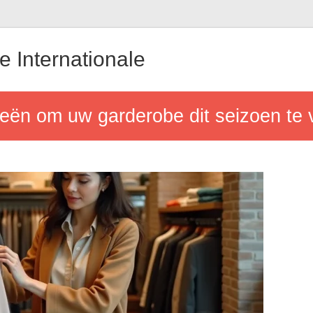
 Internationale
eën om uw garderobe dit seizoen te v