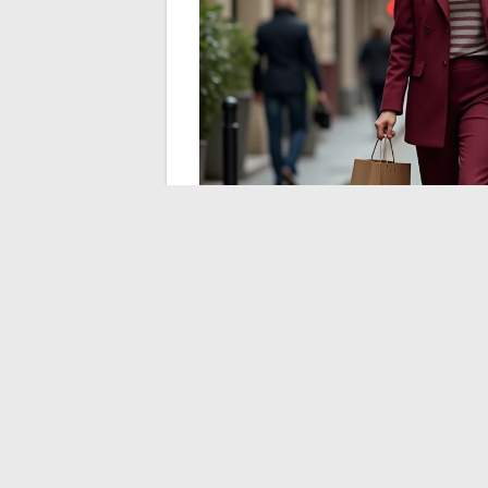
Pas je capsule aan je l
Een effectieve capsule is niet hetzelfde 
heeft behoefte aan nette broeken en ove
comfortabele breisels en gemakkelijk aan