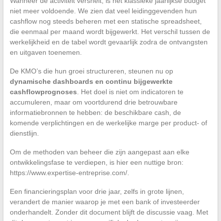
Wanneer de activiteit versnelt, is het klassieke jaarlijkse budget
niet meer voldoende. We zien dat veel leidinggevenden hun
cashflow nog steeds beheren met een statische spreadsheet,
die eenmaal per maand wordt bijgewerkt. Het verschil tussen de
werkelijkheid en de tabel wordt gevaarlijk zodra de ontvangsten
en uitgaven toenemen.
De KMO’s die hun groei structureren, steunen nu op
dynamische dashboards en continu bijgewerkte
cashflowprognoses
. Het doel is niet om indicatoren te
accumuleren, maar om voortdurend drie betrouwbare
informatiebronnen te hebben: de beschikbare cash, de
komende verplichtingen en de werkelijke marge per product- of
dienstlijn.
Om de methoden van beheer die zijn aangepast aan elke
ontwikkelingsfase te verdiepen, is hier een nuttige bron:
https://www.expertise-entreprise.com/.
Een financieringsplan voor drie jaar, zelfs in grote lijnen,
verandert de manier waarop je met een bank of investeerder
onderhandelt. Zonder dit document blijft de discussie vaag. Met