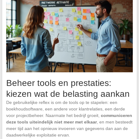
Beheer tools en prestaties:
kiezen wat de belasting aankan
De gebruikelijke reflex is om de tools op te stapelen: een
boekhoudsoftware, een andere voor klantrelaties, een derde
voor projectbeheer. Naarmate het bedrijf groeit,
communiceren
deze tools uiteindelijk niet meer met elkaar
, en men besteedt
meer tijd aan het opnieuw invoeren van gegevens dan aan de
daadwerkelijke exploitatie ervan.