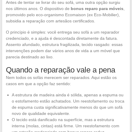
Antes de tentar se livrar do seu sofá, uma outra opção surgiu
nos últimos anos. O dispositivo de
bonus reparo para móveis
,
promovido pelo eco-organismo Ecomaison (ex Eco-Mobilier),
subsidia a reparação com artesãos certificados.
O princípio é simples: você entrega seu sofá a um reparador
credenciado, e a ajuda é descontada diretamente da fatura.
Assento afundado, estrutura fragilizada, tecido rasgado: essas
intervenções podem dar vários anos de vida a um móvel que
parecia destinado ao lixo.
Quando a reparação vale a pena
Nem todos os sofás merecem ser reparados. Aqui estão os
casos em que a opção faz sentido:
A estrutura de madeira ainda é sólida, apenas a espuma ou
o estofamento estão achatados. Um reestofamento ou troca
de espuma custa significativamente menos do que um sofá
novo de qualidade equivalente.
O tecido está danificado na superfície, mas a estrutura
interna (molas, cintas) está firme. Um reestofamento com
um artesão credenciado com bonus reparo reduz