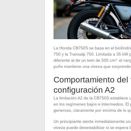
La Honda CB750S se basa en el bicilíndri
750 y la Transalp 750. Limitada a 35 kW 
diferente al de un twin de 500 cm³: el rang
puño mantiene una viveza que sorprende
Comportamiento del t
configuración A2
La limitación A2 de la CB750S establece u
en los regímenes bajos e intermedios. El 
generoso, claramente por encima de lo qu
Un principiante siente inmediatamente un
viveza puede desestabilizar si se espera