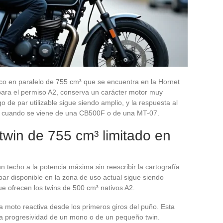
co en paralelo de 755 cm³ que se encuentra en la Hornet
para el permiso A2, conserva un carácter motor muy
o de par utilizable sigue siendo amplio, y la respuesta al
 cuando se viene de una CB500F o de una MT-07.
win de 755 cm³ limitado en
n techo a la potencia máxima sin reescribir la cartografía
par disponible en la zona de uso actual sigue siendo
e ofrecen los twins de 500 cm³ nativos A2.
a moto reactiva desde los primeros giros del puño. Esta
 la progresividad de un mono o de un pequeño twin.