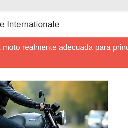
 Internationale
oto realmente adecuada para princi