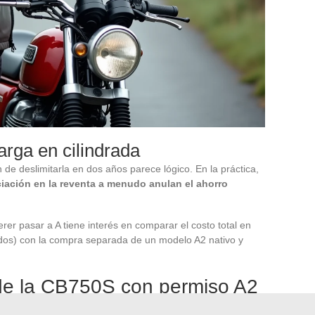
arga en cilindrada
 de deslimitarla en dos años parece lógico. En la práctica,
eciación en la reventa a menudo anulan el ahorro
rer pasar a A tiene interés en comparar el costo total en
uidos) con la compra separada de un modelo A2 nativo y
 de la CB750S con permiso A2
 la categoría de motos de media-grande cilindrada,