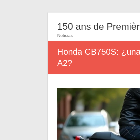
150 ans de Première
Noticias
Honda CB750S: ¿una m
A2?